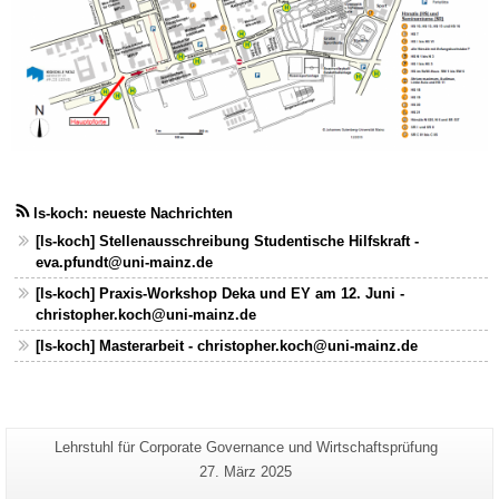
ls-koch: neueste Nachrichten
[ls-koch] Stellenausschreibung Studentische Hilfskraft -
eva.pfundt@uni-mainz.de
[ls-koch] Praxis-Workshop Deka und EY am 12. Juni -
christopher.koch@uni-mainz.de
[ls-koch] Masterarbeit - christopher.koch@uni-mainz.de
Zusätzliche
Seiten-
Lehrstuhl für Corporate Governance und Wirtschaftsprüfung
Name:
Informationen
Letzte
27. März 2025
Aktualisierung:
zu