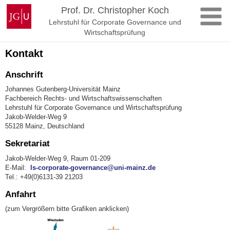
Zum
Johannes
Prof. Dr. Christopher Koch
Inhalt
Gutenberg-
Lehrstuhl für Corporate Governance und
springen
Universität
Wirtschaftsprüfung
Mainz
Kontakt
Anschrift
Johannes Gutenberg-Universität Mainz
Fachbereich Rechts- und Wirtschaftswissenschaften
Lehrstuhl für Corporate Governance und Wirtschaftsprüfung
Jakob-Welder-Weg 9
55128 Mainz, Deutschland
Sekretariat
Jakob-Welder-Weg 9, Raum 01-209
E-Mail:
ls-corporate-governance@uni-mainz.de
Tel.: +49(0)6131-39 21203
Anfahrt
(zum Vergrößern bitte Grafiken anklicken)