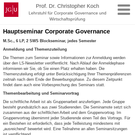
Zum
Johannes
Prof. Dr. Christopher Koch
Inhalt
Gutenberg-
Lehrstuhl für Corporate Governance und
springen
Universität
Wirtschaftsprüfung
Mainz
Hauptseminar Corporate Governance
M.Sc., 6 LP, 2 SWS Blockseminar, jedes Semester
Anmeldung und Themenzuteilung
Die Themen zum Seminar sowie Informationen zur Anmeldung werden
über den LS-Newsletter veröffentlicht. Nach Ablauf der Anmeldephase
informieren wir Sie, ob Sie einen Platz erhalten haben. Die
Themenzuteilung erfolgt unter Berücksichtigung Ihrer Themenpräferenzen
zeitnah nach dem Ende der Bewerbungsphase. Zu diesem Zeitpunkt
findet dann auch eine Vorbesprechung des Seminars statt.
Themenbearbeitung und Seminarvortrag
Die schriftliche Arbeit ist als Gruppenarbeit anzufertigen. Jede Gruppe
besteht grundsätzlich aus zwei Studierenden. Die Seminarnote setzt sich
zusammen aus der schriftlichen Arbeit und dem Gruppenvortrag. Im
Gruppenvortrag übernimmt jeder Studierende einen Teil des Vortrags. Für
ein Bestehen ist erforderlich, dass jede Teilleistung mindestens mit
„ausreichend“ bewertet wird. Eine Teilnahme an allen Seminarsitzungen
ist verpflichtend.