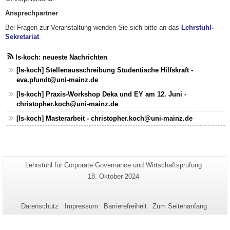
Ansprechpartner
Bei Fragen zur Veranstaltung wenden Sie sich bitte an das
Lehrstuhl-
Sekretariat
.
ls-koch: neueste Nachrichten
[ls-koch] Stellenausschreibung Studentische Hilfskraft -
eva.pfundt@uni-mainz.de
[ls-koch] Praxis-Workshop Deka und EY am 12. Juni -
christopher.koch@uni-mainz.de
[ls-koch] Masterarbeit - christopher.koch@uni-mainz.de
Zusätzliche
Seiten-
Lehrstuhl für Corporate Governance und Wirtschaftsprüfung
Name:
Informationen
Letzte
18. Oktober 2024
Aktualisierung:
zu
dieser
Datenschutz
Impressum
Barrierefreiheit
Zum Seitenanfang
Seite